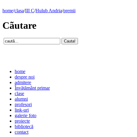
home
/
clasa
/
III C
/
Hulub Andria
/
premii
Cãutare
home
despre noi
admitere
Învăţământ primar
clase
alumni
profesori
link-uri
galerie foto
proiecte
bibliotecă
contact