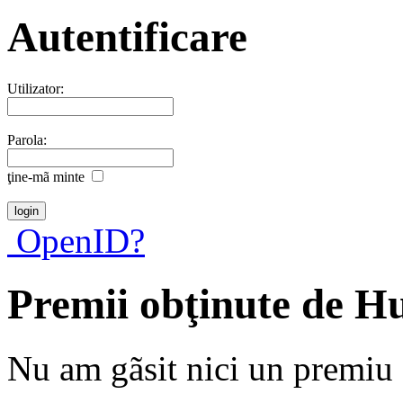
Autentificare
Utilizator:
Parola:
ţine-mã minte
OpenID?
Premii obţinute de H
Nu am gãsit nici un premiu a