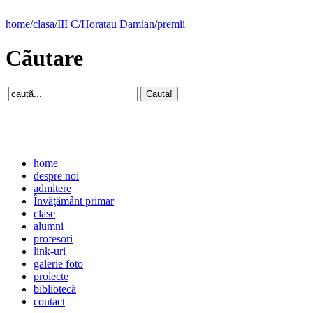
home
/
clasa
/
III C
/
Horatau Damian
/
premii
Cãutare
home
despre noi
admitere
Învăţământ primar
clase
alumni
profesori
link-uri
galerie foto
proiecte
bibliotecă
contact