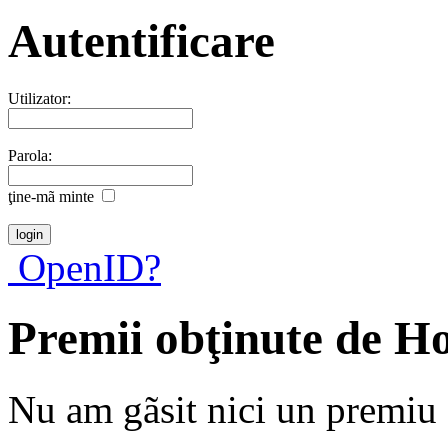
Autentificare
Utilizator:
Parola:
ţine-mã minte
OpenID?
Premii obţinute de 
Nu am gãsit nici un premiu a