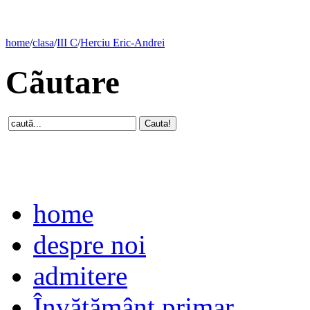
home
/
clasa
/
III C
/
Herciu Eric-Andrei
Cãutare
home
despre noi
admitere
Învăţământ primar