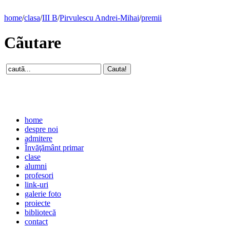
home
/
clasa
/
III B
/
Pirvulescu Andrei-Mihai
/
premii
Cãutare
home
despre noi
admitere
Învăţământ primar
clase
alumni
profesori
link-uri
galerie foto
proiecte
bibliotecă
contact