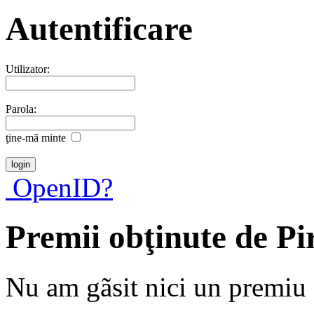
Autentificare
Utilizator:
Parola:
ţine-mã minte
OpenID?
Premii obţinute de P
Nu am gãsit nici un premiu a