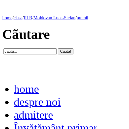
home
/
clasa
/
III B
/
Moldovan Luca-Stefan
/
premii
Cãutare
home
despre noi
admitere
Învăţământ primar