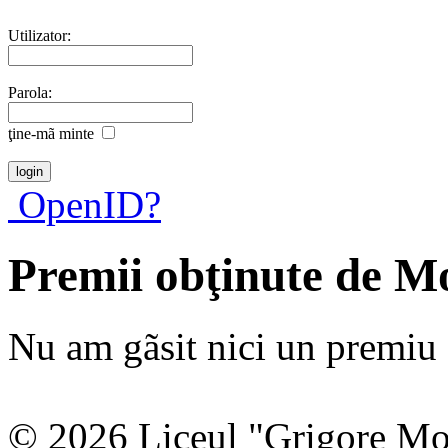
Utilizator:
Parola:
ţine-mã minte
OpenID?
Premii obţinute de M
Nu am gãsit nici un premiu a
© 2026 Liceul "Grigore Moi