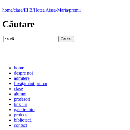
home
/
clasa
/
III B
/
Hotea Aissa-Maria
/
premii
Cãutare
home
despre noi
admitere
Învăţământ primar
clase
alumni
profesori
link-uri
galerie foto
proiecte
bibliotecă
contact