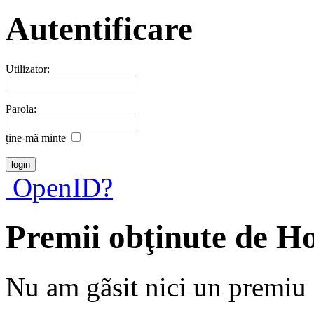
Autentificare
Utilizator:
Parola:
ţine-mã minte
OpenID?
Premii obţinute de H
Nu am gãsit nici un premiu a