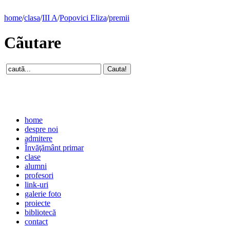
home
/
clasa
/
III A
/
Popovici Eliza
/
premii
Cãutare
home
despre noi
admitere
Învăţământ primar
clase
alumni
profesori
link-uri
galerie foto
proiecte
bibliotecă
contact