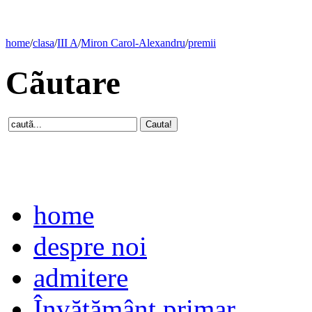
home
/
clasa
/
III A
/
Miron Carol-Alexandru
/
premii
Cãutare
home
despre noi
admitere
Învăţământ primar