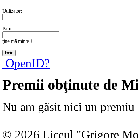
Utilizator:
Parola:
ţine-mã minte
OpenID?
Premii obţinute de M
Nu am gãsit nici un premiu a
© 2026 Liceul "Grigore Moi