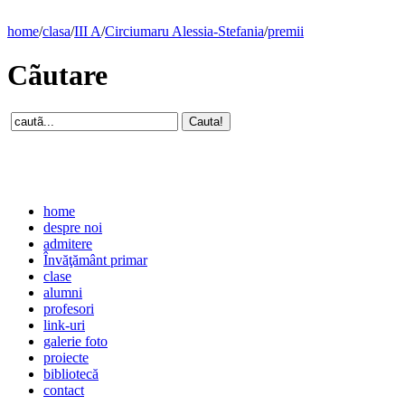
home
/
clasa
/
III A
/
Circiumaru Alessia-Stefania
/
premii
Cãutare
home
despre noi
admitere
Învăţământ primar
clase
alumni
profesori
link-uri
galerie foto
proiecte
bibliotecă
contact