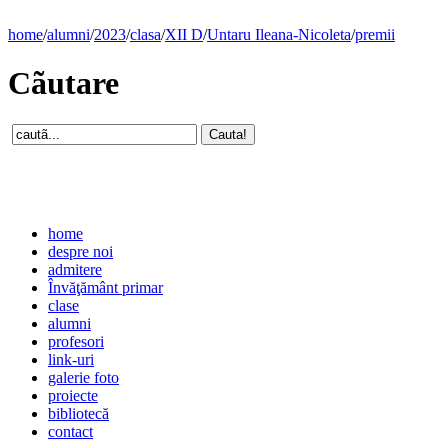
home
/
alumni
/
2023
/
clasa
/
XII D
/
Untaru Ileana-Nicoleta
/
premii
Cãutare
home
despre noi
admitere
Învăţământ primar
clase
alumni
profesori
link-uri
galerie foto
proiecte
bibliotecă
contact