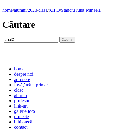
home
/
alumni
/
2023
/
clasa
/
XII D
/
Stanciu Iulia-Mihaela
Cãutare
home
despre noi
admitere
Învăţământ primar
clase
alumni
profesori
link-uri
galerie foto
proiecte
bibliotecă
contact