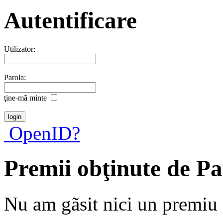
Autentificare
Utilizator:
Parola:
ţine-mã minte
OpenID?
Premii obţinute de P
Nu am gãsit nici un premiu a