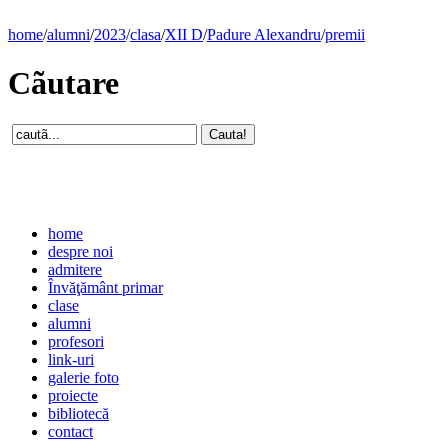
home
/
alumni
/
2023
/
clasa
/
XII D
/
Padure Alexandru
/
premii
Cãutare
home
despre noi
admitere
Învăţământ primar
clase
alumni
profesori
link-uri
galerie foto
proiecte
bibliotecă
contact