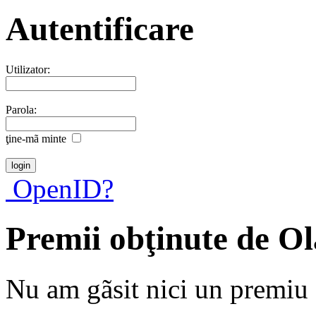
Autentificare
Utilizator:
Parola:
ţine-mã minte
OpenID?
Premii obţinute de O
Nu am gãsit nici un premiu a