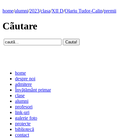
home
/
alumni
/
2023
/
clasa
/
XII D
/
Olariu Tudor-Calin
/
premii
Cãutare
home
despre noi
admitere
Învăţământ primar
clase
alumni
profesori
link-uri
galerie foto
proiecte
bibliotecă
contact