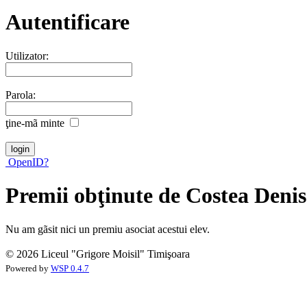
Autentificare
Utilizator:
Parola:
ţine-mã minte
OpenID?
Premii obţinute de Costea Deni
Nu am gãsit nici un premiu asociat acestui elev.
© 2026 Liceul "Grigore Moisil" Timişoara
Powered by
WSP 0.4.7