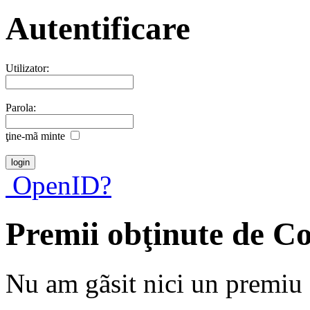
Autentificare
Utilizator:
Parola:
ţine-mã minte
OpenID?
Premii obţinute de C
Nu am gãsit nici un premiu a