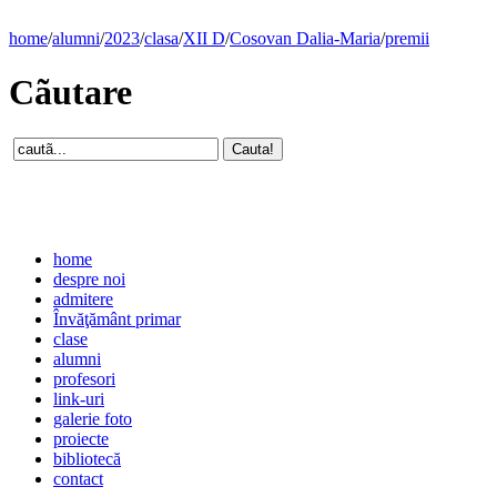
home
/
alumni
/
2023
/
clasa
/
XII D
/
Cosovan Dalia-Maria
/
premii
Cãutare
home
despre noi
admitere
Învăţământ primar
clase
alumni
profesori
link-uri
galerie foto
proiecte
bibliotecă
contact