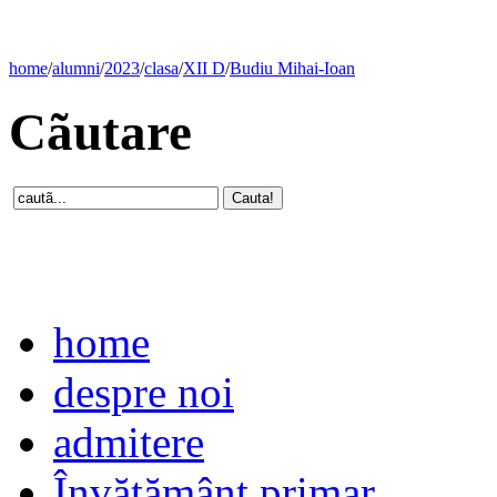
home
/
alumni
/
2023
/
clasa
/
XII D
/
Budiu Mihai-Ioan
Cãutare
home
despre noi
admitere
Învăţământ primar