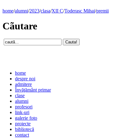
home
/
alumni
/
2023
/
clasa
/
XII C
/
Toderasc Mihai
/
premii
Cãutare
home
despre noi
admitere
Învăţământ primar
clase
alumni
profesori
link-uri
galerie foto
proiecte
bibliotecă
contact