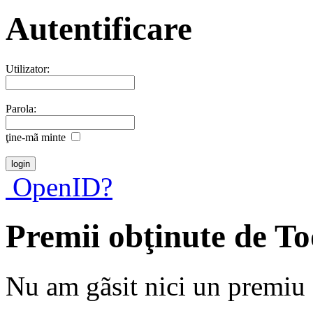
Autentificare
Utilizator:
Parola:
ţine-mã minte
OpenID?
Premii obţinute de T
Nu am gãsit nici un premiu a