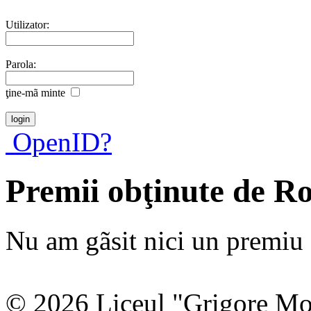
Utilizator:
Parola:
ţine-mã minte
OpenID?
Premii obţinute de R
Nu am gãsit nici un premiu a
© 2026 Liceul "Grigore Moi