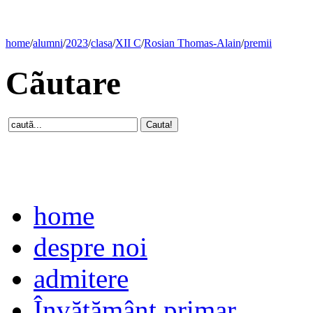
home
/
alumni
/
2023
/
clasa
/
XII C
/
Rosian Thomas-Alain
/
premii
Cãutare
home
despre noi
admitere
Învăţământ primar