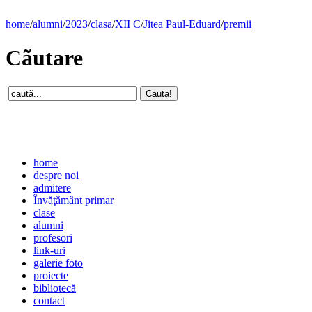
home
/
alumni
/
2023
/
clasa
/
XII C
/
Jitea Paul-Eduard
/
premii
Cãutare
home
despre noi
admitere
Învăţământ primar
clase
alumni
profesori
link-uri
galerie foto
proiecte
bibliotecă
contact