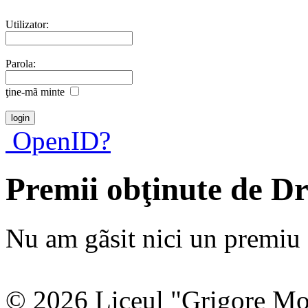
Utilizator:
Parola:
ţine-mã minte
OpenID?
Premii obţinute de D
Nu am gãsit nici un premiu a
© 2026 Liceul "Grigore Moi