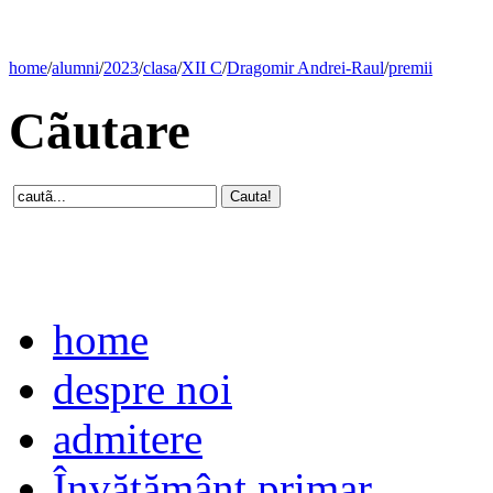
home
/
alumni
/
2023
/
clasa
/
XII C
/
Dragomir Andrei-Raul
/
premii
Cãutare
home
despre noi
admitere
Învăţământ primar