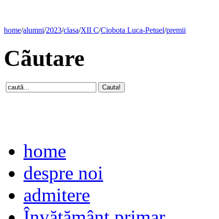
home
/
alumni
/
2023
/
clasa
/
XII C
/
Ciobota Luca-Petuel
/
premii
Cãutare
home
despre noi
admitere
Învăţământ primar