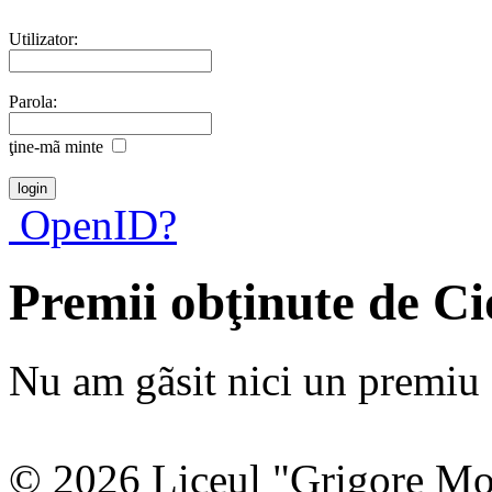
Utilizator:
Parola:
ţine-mã minte
OpenID?
Premii obţinute de C
Nu am gãsit nici un premiu a
© 2026 Liceul "Grigore Moi