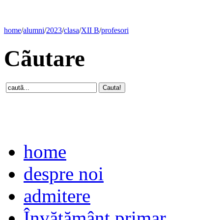
home
/
alumni
/
2023
/
clasa
/
XII B
/
profesori
Cãutare
home
despre noi
admitere
Învăţământ primar