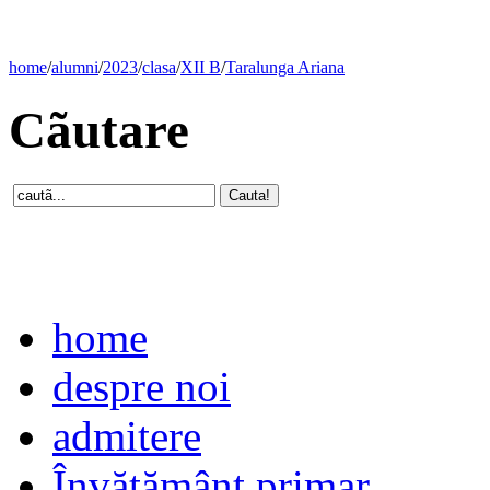
home
/
alumni
/
2023
/
clasa
/
XII B
/
Taralunga Ariana
Cãutare
home
despre noi
admitere
Învăţământ primar