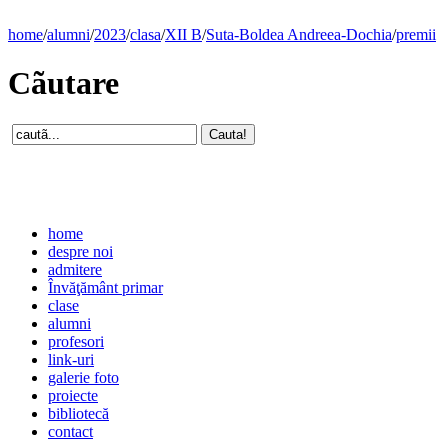
home
/
alumni
/
2023
/
clasa
/
XII B
/
Suta-Boldea Andreea-Dochia
/
premii
Cãutare
home
despre noi
admitere
Învăţământ primar
clase
alumni
profesori
link-uri
galerie foto
proiecte
bibliotecă
contact