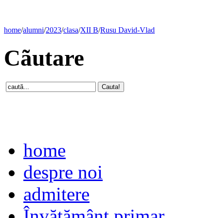
home
/
alumni
/
2023
/
clasa
/
XII B
/
Rusu David-Vlad
Cãutare
home
despre noi
admitere
Învăţământ primar