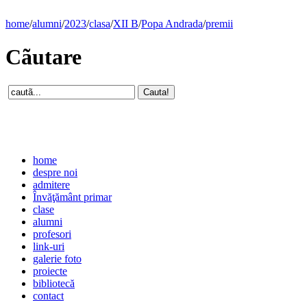
home
/
alumni
/
2023
/
clasa
/
XII B
/
Popa Andrada
/
premii
Cãutare
home
despre noi
admitere
Învăţământ primar
clase
alumni
profesori
link-uri
galerie foto
proiecte
bibliotecă
contact