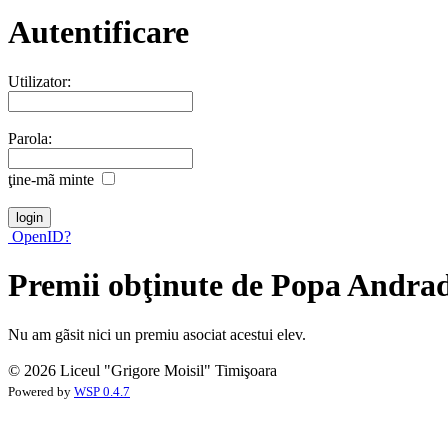
Autentificare
Utilizator:
Parola:
ţine-mã minte
OpenID?
Premii obţinute de Popa Andra
Nu am gãsit nici un premiu asociat acestui elev.
© 2026 Liceul "Grigore Moisil" Timişoara
Powered by
WSP 0.4.7