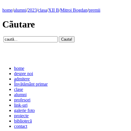
home
/
alumni
/
2023
/
clasa
/
XII B
/
Mitroi Bogdan
/
premii
Cãutare
home
despre noi
admitere
Învăţământ primar
clase
alumni
profesori
link-uri
galerie foto
proiecte
bibliotecă
contact