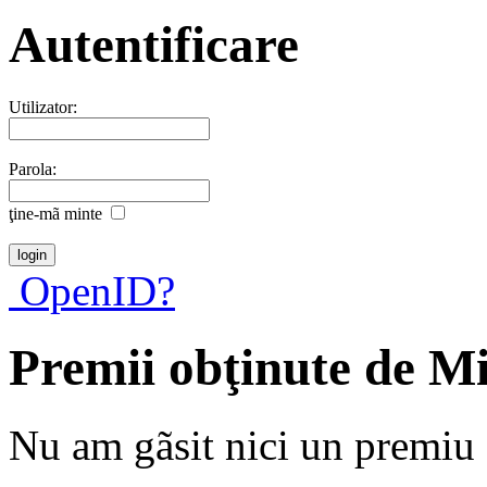
Autentificare
Utilizator:
Parola:
ţine-mã minte
OpenID?
Premii obţinute de M
Nu am gãsit nici un premiu a