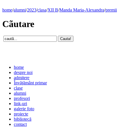
home
/
alumni
/
2023
/
clasa
/
XII B
/
Manda Maria-Alexandra
/
premii
Cãutare
home
despre noi
admitere
Învăţământ primar
clase
alumni
profesori
link-uri
galerie foto
proiecte
bibliotecă
contact