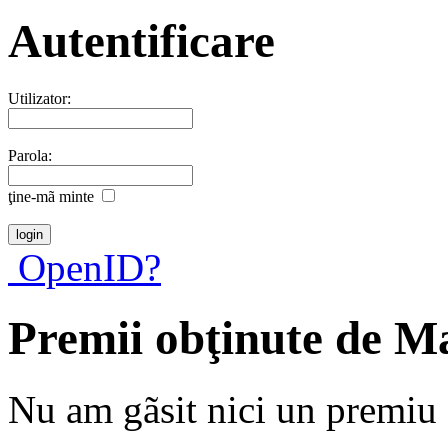
Autentificare
Utilizator:
Parola:
ţine-mã minte
OpenID?
Premii obţinute de 
Nu am gãsit nici un premiu a