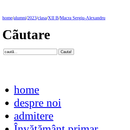
home
/
alumni
/
2023
/
clasa
/
XII B
/
Macra Sergiu-Alexandru
Cãutare
home
despre noi
admitere
Învăţământ primar