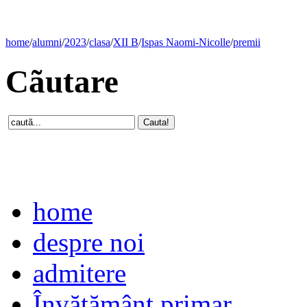
home
/
alumni
/
2023
/
clasa
/
XII B
/
Ispas Naomi-Nicolle
/
premii
Cãutare
home
despre noi
admitere
Învăţământ primar