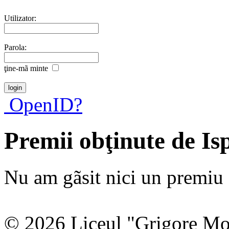
Utilizator:
Parola:
ţine-mã minte
OpenID?
Premii obţinute de Is
Nu am gãsit nici un premiu a
© 2026 Liceul "Grigore Moi