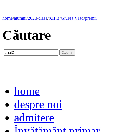
home
/
alumni
/
2023
/
clasa
/
XII B
/
Giurea Vlad
/
premii
Cãutare
home
despre noi
admitere
Învăţământ primar