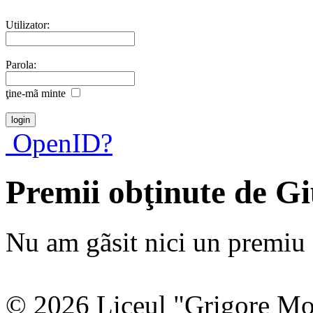
Utilizator:
Parola:
ţine-mã minte
OpenID?
Premii obţinute de G
Nu am gãsit nici un premiu a
© 2026 Liceul "Grigore Moi