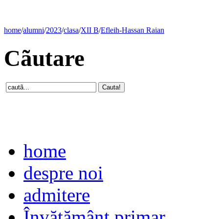
home
/
alumni
/
2023
/
clasa
/
XII B
/
Efleih-Hassan Raian
Cãutare
home
despre noi
admitere
Învăţământ primar