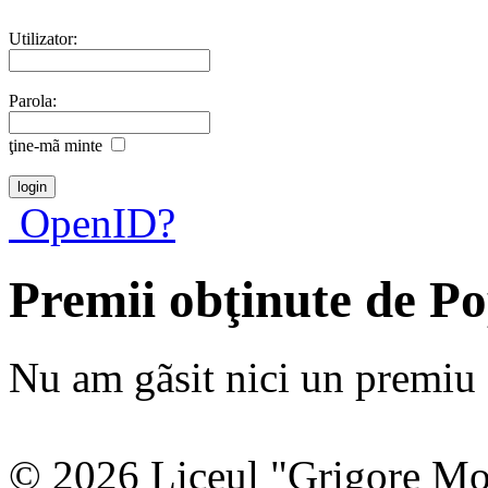
Utilizator:
Parola:
ţine-mã minte
OpenID?
Premii obţinute de P
Nu am gãsit nici un premiu a
© 2026 Liceul "Grigore Moi