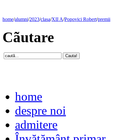
home
/
alumni
/
2023
/
clasa
/
XII A
/
Popovici Robert
/
premii
Cãutare
home
despre noi
admitere
Învăţământ primar