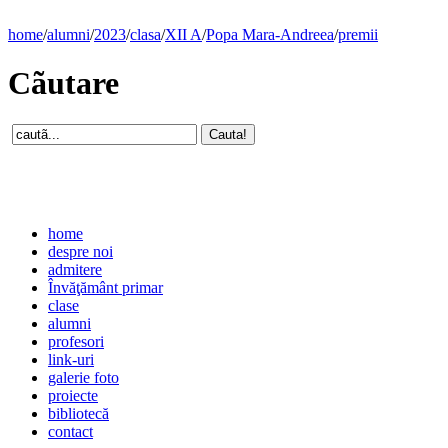
home
/
alumni
/
2023
/
clasa
/
XII A
/
Popa Mara-Andreea
/
premii
Cãutare
home
despre noi
admitere
Învăţământ primar
clase
alumni
profesori
link-uri
galerie foto
proiecte
bibliotecă
contact