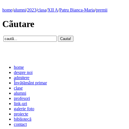
home
/
alumni
/
2023
/
clasa
/
XII A
/
Patru Bianca-Maria
/
premii
Cãutare
home
despre noi
admitere
Învăţământ primar
clase
alumni
profesori
link-uri
galerie foto
proiecte
bibliotecă
contact