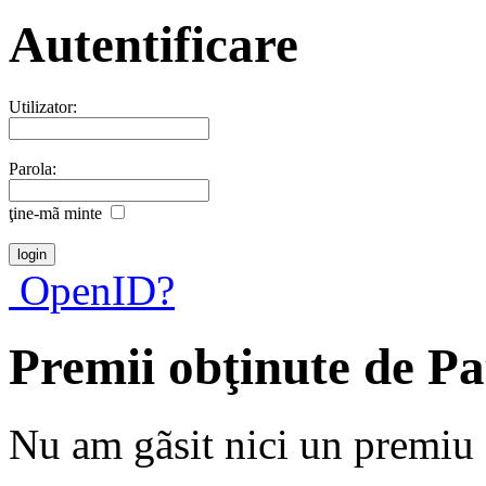
Autentificare
Utilizator:
Parola:
ţine-mã minte
OpenID?
Premii obţinute de P
Nu am gãsit nici un premiu a