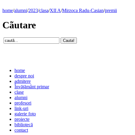
home
/
alumni
/
2023
/
clasa
/
XII A
/
Mirzoca Radu-Casian
/
premii
Cãutare
home
despre noi
admitere
Învăţământ primar
clase
alumni
profesori
link-uri
galerie foto
proiecte
bibliotecă
contact