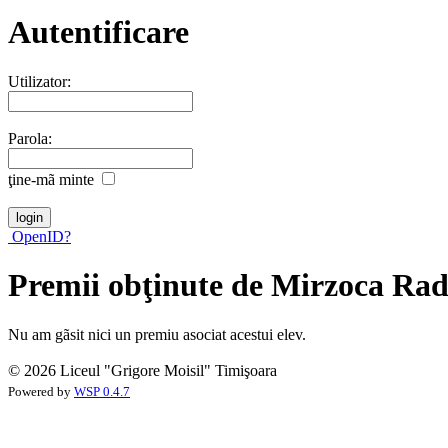
Autentificare
Utilizator:
Parola:
ţine-mã minte
OpenID?
Premii obţinute de Mirzoca Ra
Nu am gãsit nici un premiu asociat acestui elev.
© 2026 Liceul "Grigore Moisil" Timişoara
Powered by
WSP 0.4.7