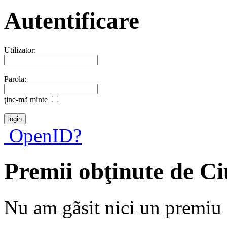
Autentificare
Utilizator:
Parola:
ţine-mã minte
OpenID?
Premii obţinute de C
Nu am gãsit nici un premiu a