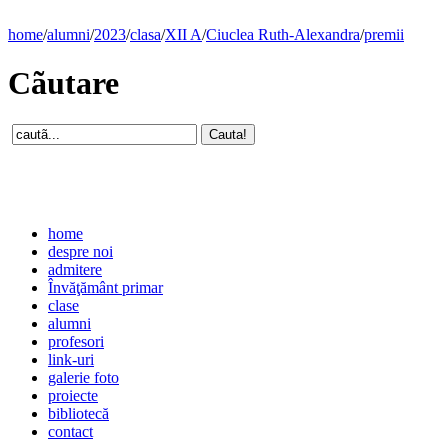
home
/
alumni
/
2023
/
clasa
/
XII A
/
Ciuclea Ruth-Alexandra
/
premii
Cãutare
home
despre noi
admitere
Învăţământ primar
clase
alumni
profesori
link-uri
galerie foto
proiecte
bibliotecă
contact