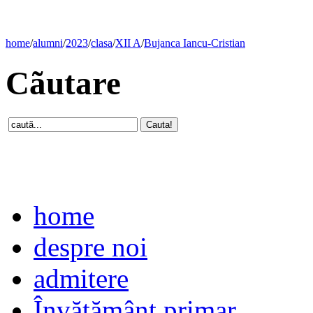
home
/
alumni
/
2023
/
clasa
/
XII A
/
Bujanca Iancu-Cristian
Cãutare
home
despre noi
admitere
Învăţământ primar