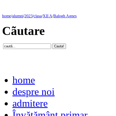
home
/
alumni
/
2023
/
clasa
/
XII A
/
Balogh Agnes
Cãutare
home
despre noi
admitere
Învăţământ primar