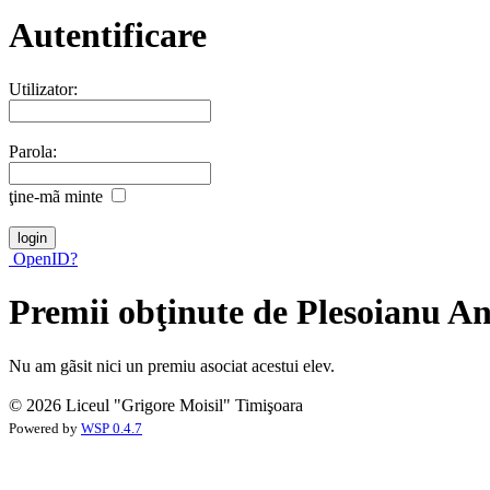
Autentificare
Utilizator:
Parola:
ţine-mã minte
OpenID?
Premii obţinute de Plesoianu A
Nu am gãsit nici un premiu asociat acestui elev.
© 2026 Liceul "Grigore Moisil" Timişoara
Powered by
WSP 0.4.7