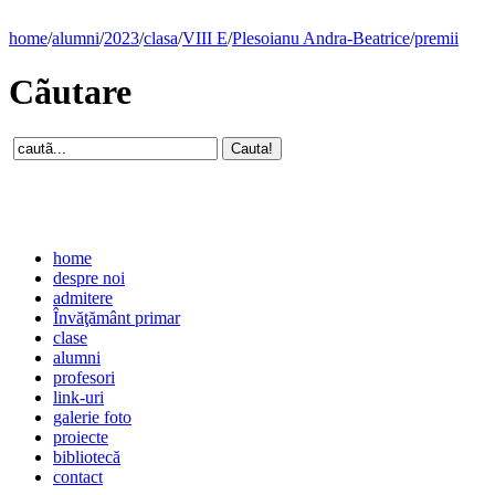
home
/
alumni
/
2023
/
clasa
/
VIII E
/
Plesoianu Andra-Beatrice
/
premii
Cãutare
home
despre noi
admitere
Învăţământ primar
clase
alumni
profesori
link-uri
galerie foto
proiecte
bibliotecă
contact