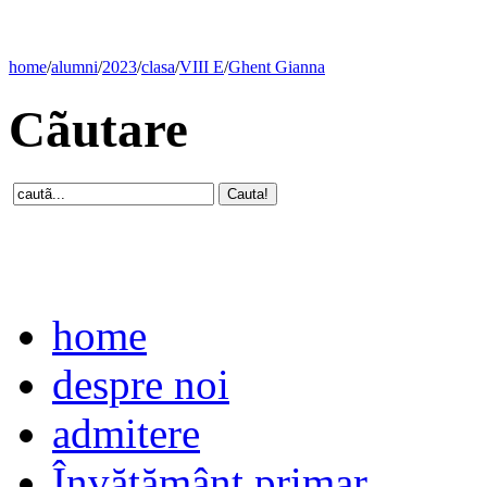
home
/
alumni
/
2023
/
clasa
/
VIII E
/
Ghent Gianna
Cãutare
home
despre noi
admitere
Învăţământ primar