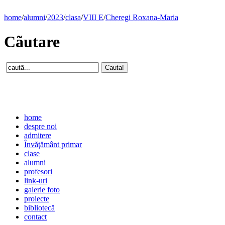
home
/
alumni
/
2023
/
clasa
/
VIII E
/
Cheregi Roxana-Maria
Cãutare
home
despre noi
admitere
Învăţământ primar
clase
alumni
profesori
link-uri
galerie foto
proiecte
bibliotecă
contact