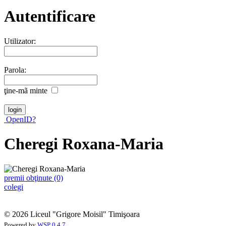
Autentificare
Utilizator:
Parola:
ţine-mã minte
OpenID?
Cheregi Roxana-Maria
premii obţinute (0)
colegi
© 2026 Liceul "Grigore Moisil" Timişoara
Powered by
WSP 0.4.7