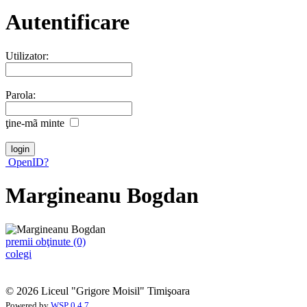
Autentificare
Utilizator:
Parola:
ţine-mã minte
OpenID?
Margineanu Bogdan
premii obţinute (0)
colegi
© 2026 Liceul "Grigore Moisil" Timişoara
Powered by
WSP 0.4.7