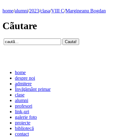
home
/
alumni
/
2023
/
clasa
/
VIII C
/
Margineanu Bogdan
Cãutare
home
despre noi
admitere
Învăţământ primar
clase
alumni
profesori
link-uri
galerie foto
proiecte
bibliotecă
contact