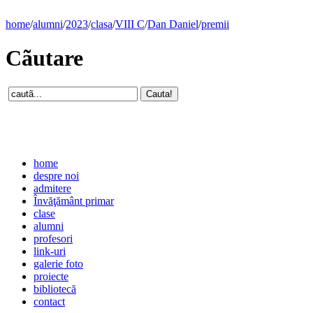
home
/
alumni
/
2023
/
clasa
/
VIII C
/
Dan Daniel
/
premii
Cãutare
home
despre noi
admitere
Învăţământ primar
clase
alumni
profesori
link-uri
galerie foto
proiecte
bibliotecă
contact