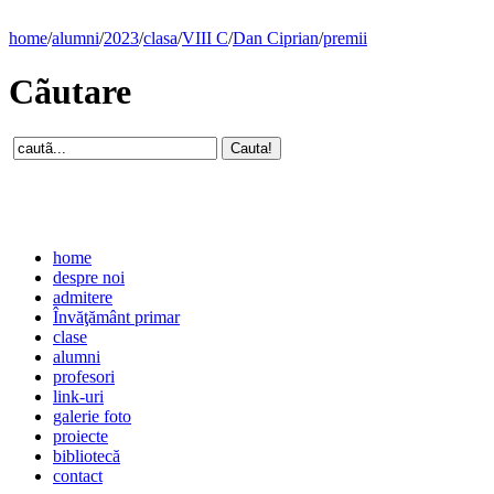
home
/
alumni
/
2023
/
clasa
/
VIII C
/
Dan Ciprian
/
premii
Cãutare
home
despre noi
admitere
Învăţământ primar
clase
alumni
profesori
link-uri
galerie foto
proiecte
bibliotecă
contact