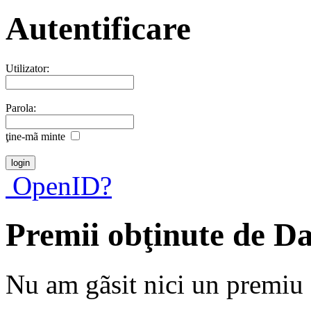
Autentificare
Utilizator:
Parola:
ţine-mã minte
OpenID?
Premii obţinute de D
Nu am gãsit nici un premiu a