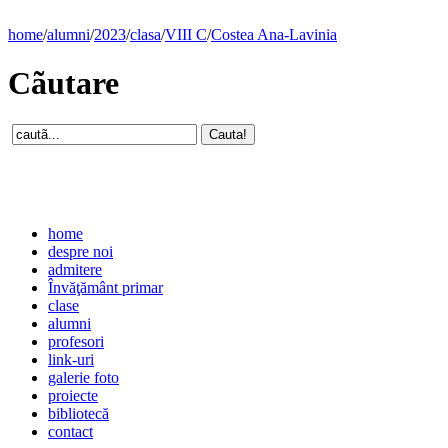
home
/
alumni
/
2023
/
clasa
/
VIII C
/
Costea Ana-Lavinia
Cãutare
home
despre noi
admitere
Învăţământ primar
clase
alumni
profesori
link-uri
galerie foto
proiecte
bibliotecă
contact