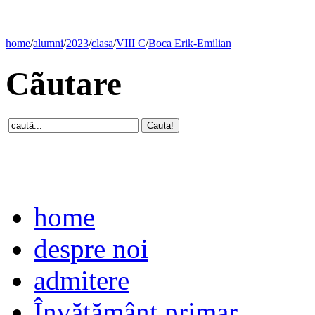
home
/
alumni
/
2023
/
clasa
/
VIII C
/
Boca Erik-Emilian
Cãutare
home
despre noi
admitere
Învăţământ primar