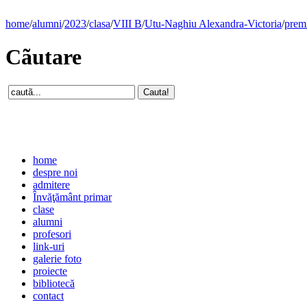
home
/
alumni
/
2023
/
clasa
/
VIII B
/
Utu-Naghiu Alexandra-Victoria
/
prem
Cãutare
home
despre noi
admitere
Învăţământ primar
clase
alumni
profesori
link-uri
galerie foto
proiecte
bibliotecă
contact