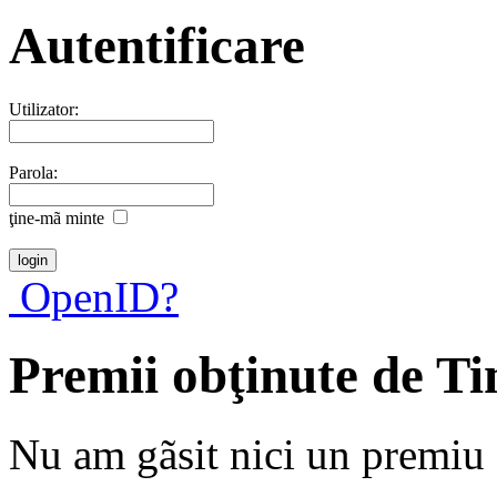
Autentificare
Utilizator:
Parola:
ţine-mã minte
OpenID?
Premii obţinute de T
Nu am gãsit nici un premiu a