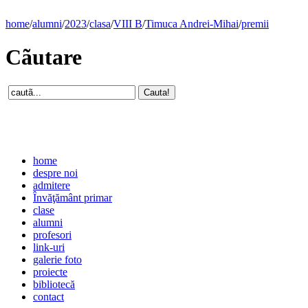
home
/
alumni
/
2023
/
clasa
/
VIII B
/
Timuca Andrei-Mihai
/
premii
Cãutare
home
despre noi
admitere
Învăţământ primar
clase
alumni
profesori
link-uri
galerie foto
proiecte
bibliotecă
contact