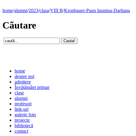
home
/
alumni
/
2023
/
clasa
/
VIII B
/
Kronbauer-Paun Iasmina-Darliana
Cãutare
home
despre noi
admitere
Învăţământ primar
clase
alumni
profesori
link-uri
galerie foto
proiecte
bibliotecă
contact