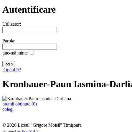
Autentificare
Utilizator:
Parola:
ţine-mã minte
OpenID?
Kronbauer-Paun Iasmina-Darli
premii obţinute (0)
colegi
© 2026 Liceul "Grigore Moisil" Timişoara
Powered by
WSP 0.4.7